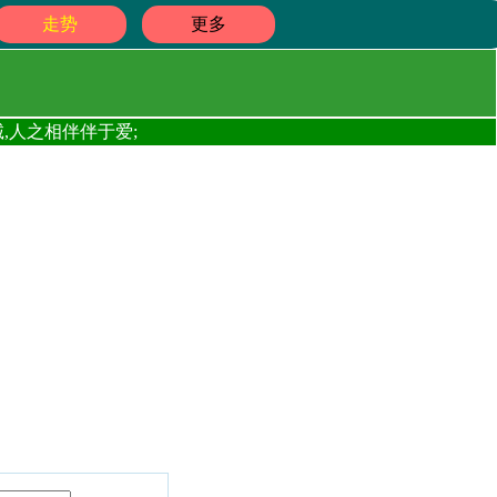
走势
更多
,人之相伴伴于爱;