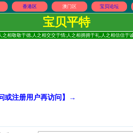
香港区
澳门区
宝贝论坛
宝贝平特
人之相敬敬于德,人之相交交于情;人之相拥拥于礼,人之相信信于诚
访问或注册用户再访问】→