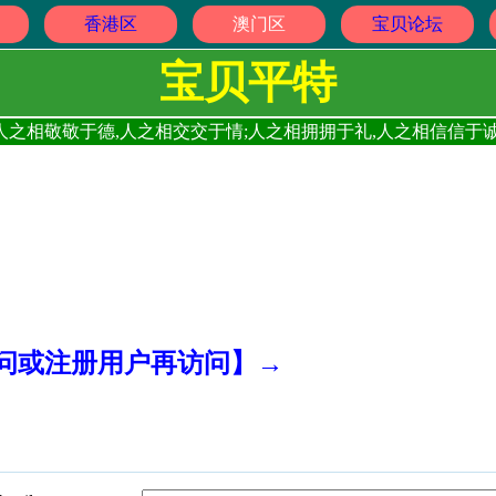
香港区
澳门区
宝贝论坛
宝贝平特
人之相敬敬于德,人之相交交于情;人之相拥拥于礼,人之相信信于诚
访问或注册用户再访问】→