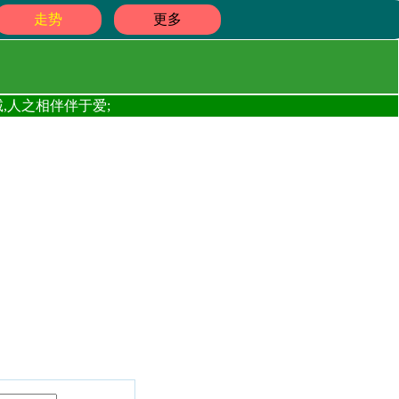
走势
更多
,人之相伴伴于爱;