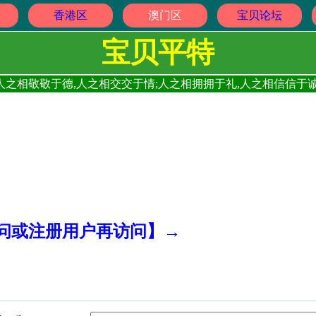
香港区
澳门区
宝贝论坛
宝贝平特
人之相敬敬于德,人之相交交于情;人之相拥拥于礼,人之相信信于诚
访问或注册用户再访问】→