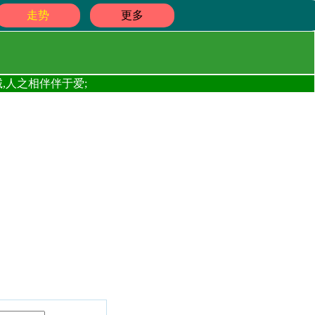
走势
更多
,人之相伴伴于爱;