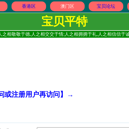
香港区
澳门区
宝贝论坛
宝贝平特
人之相敬敬于德,人之相交交于情;人之相拥拥于礼,人之相信信于诚
访问或注册用户再访问】→