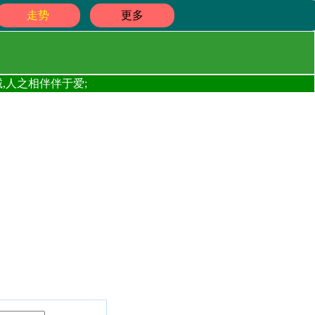
走势
更多
,人之相伴伴于爱;