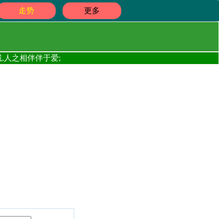
走势
更多
,人之相伴伴于爱;