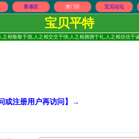
香港区
澳门区
宝贝论坛
宝贝平特
人之相敬敬于德,人之相交交于情;人之相拥拥于礼,人之相信信于诚
访问或注册用户再访问】→