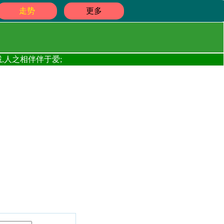
走势
更多
,人之相伴伴于爱;