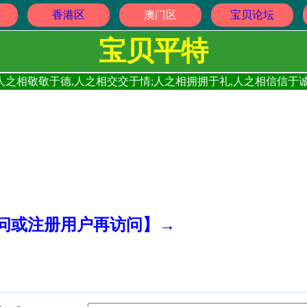
香港区
澳门区
宝贝论坛
宝贝平特
人之相敬敬于德,人之相交交于情;人之相拥拥于礼,人之相信信于诚
访问或注册用户再访问】→