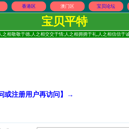
香港区
澳门区
宝贝论坛
宝贝平特
人之相敬敬于德,人之相交交于情;人之相拥拥于礼,人之相信信于诚
访问或注册用户再访问】→