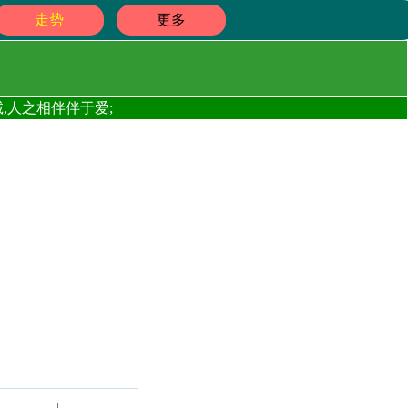
走势
更多
,人之相伴伴于爱;