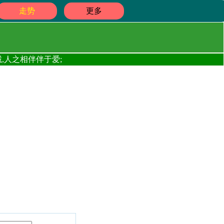
走势
更多
,人之相伴伴于爱;