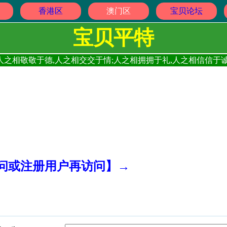
香港区
澳门区
宝贝论坛
宝贝平特
人之相敬敬于德,人之相交交于情;人之相拥拥于礼,人之相信信于诚
访问或注册用户再访问】→