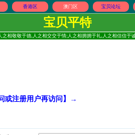
香港区
澳门区
宝贝论坛
宝贝平特
人之相敬敬于德,人之相交交于情;人之相拥拥于礼,人之相信信于诚
访问或注册用户再访问】→