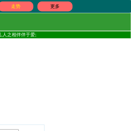
走势
更多
,人之相伴伴于爱;