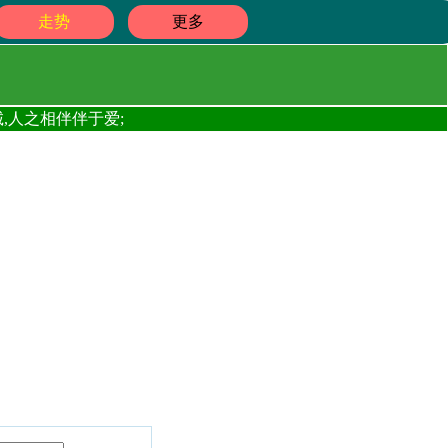
走势
更多
,人之相伴伴于爱;