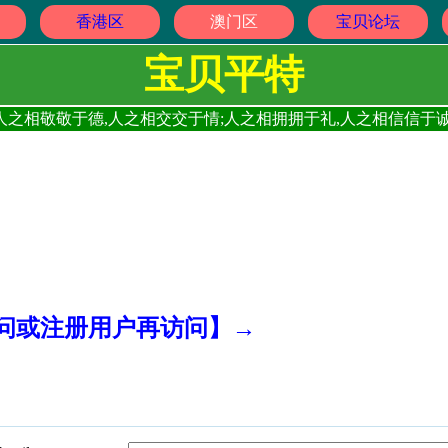
香港区
澳门区
宝贝论坛
宝贝平特
人之相敬敬于德,人之相交交于情;人之相拥拥于礼,人之相信信于诚
访问或注册用户再访问】→