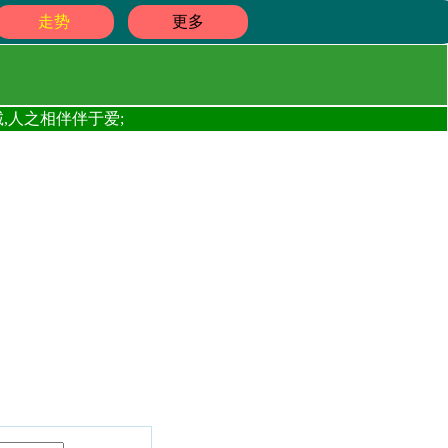
走势
更多
,人之相伴伴于爱;