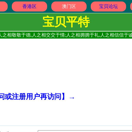
香港区
澳门区
宝贝论坛
宝贝平特
人之相敬敬于德,人之相交交于情;人之相拥拥于礼,人之相信信于诚
访问或注册用户再访问】→