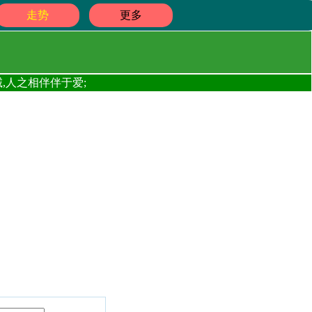
走势
更多
,人之相伴伴于爱;