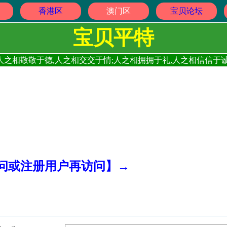
香港区
澳门区
宝贝论坛
宝贝平特
人之相敬敬于德,人之相交交于情;人之相拥拥于礼,人之相信信于诚
访问或注册用户再访问】→