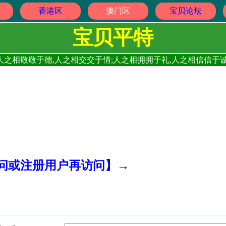
香港区
澳门区
宝贝论坛
宝贝平特
人之相敬敬于德,人之相交交于情;人之相拥拥于礼,人之相信信于诚
访问或注册用户再访问】→