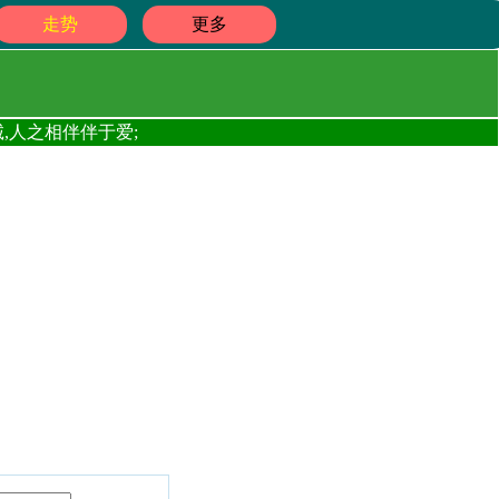
走势
更多
,人之相伴伴于爱;