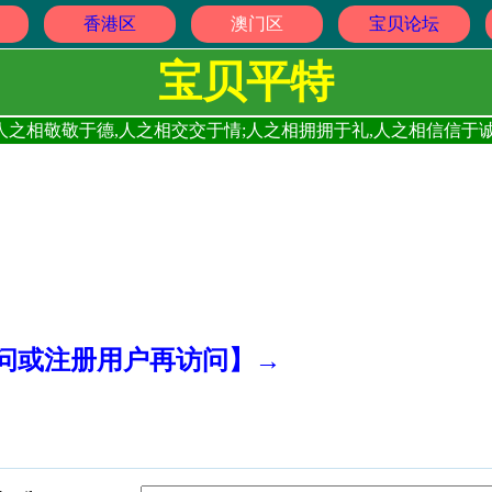
香港区
澳门区
宝贝论坛
宝贝平特
人之相敬敬于德,人之相交交于情;人之相拥拥于礼,人之相信信于诚
访问或注册用户再访问】→