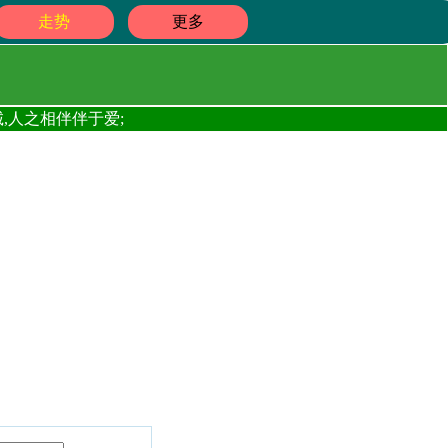
走势
更多
,人之相伴伴于爱;