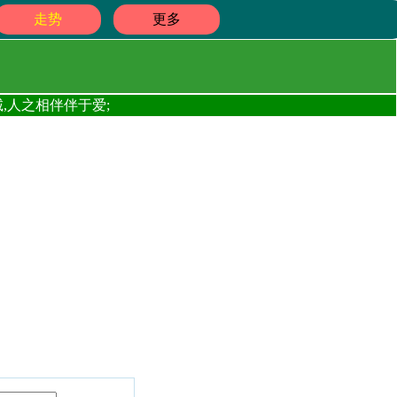
走势
更多
,人之相伴伴于爱;