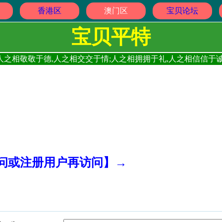
香港区
澳门区
宝贝论坛
宝贝平特
人之相敬敬于德,人之相交交于情;人之相拥拥于礼,人之相信信于诚
访问或注册用户再访问】→