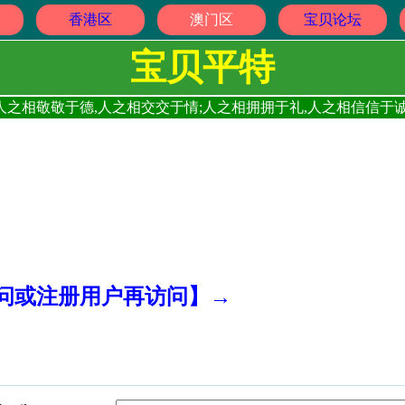
香港区
澳门区
宝贝论坛
宝贝平特
人之相敬敬于德,人之相交交于情;人之相拥拥于礼,人之相信信于诚
访问或注册用户再访问】→