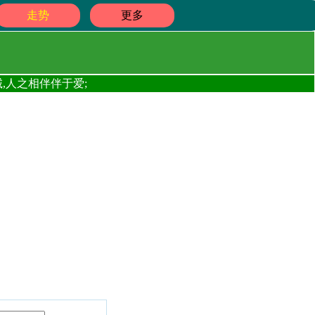
走势
更多
,人之相伴伴于爱;