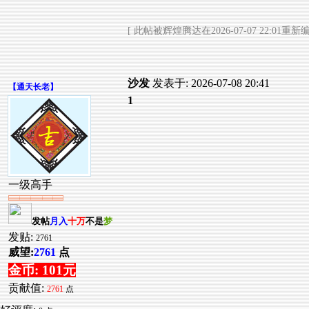
[ 此帖被辉煌腾达在2026-07-07 22:01重新编
沙发
发表于: 2026-07-08 20:41
【
通天长老
】
1
一级高手
发帖
月入
十万
不是
梦
发贴:
2761
威望:
2761
点
金币: 101元
贡献值:
2761
点