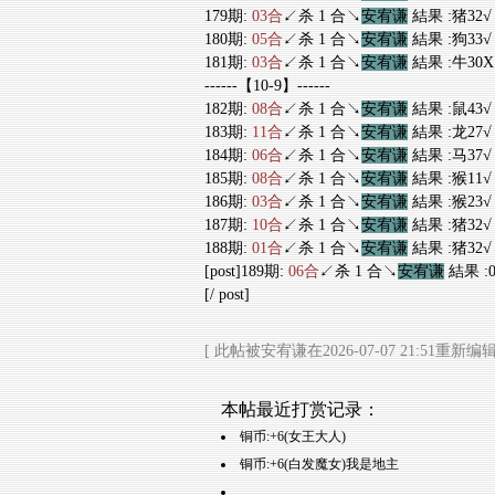
179期:
03合
↙杀 1 合↘
安宥谦
結果 :猪32√
180期:
05合
↙杀 1 合↘
安宥谦
結果 :狗33√
181期:
03合
↙杀 1 合↘
安宥谦
結果 :牛30X
------【10-9】------
182期:
08合
↙杀 1 合↘
安宥谦
結果 :鼠43√
183期:
11合
↙杀 1 合↘
安宥谦
結果 :龙27√
184期:
06合
↙杀 1 合↘
安宥谦
結果 :马37√
185期:
08合
↙杀 1 合↘
安宥谦
結果 :猴11√
186期:
03合
↙杀 1 合↘
安宥谦
結果 :猴23√
187期:
10合
↙杀 1 合↘
安宥谦
結果 :猪32√
188期:
01合
↙杀 1 合↘
安宥谦
結果 :猪32√
[post]189期:
06合
↙杀 1 合↘
安宥谦
結果 :0
[/ post]
[ 此帖被安宥谦在2026-07-07 21:51重新编辑
本帖最近打赏记录：
铜币:+6(女王大人)
铜币:+6(白发魔女)我是地主