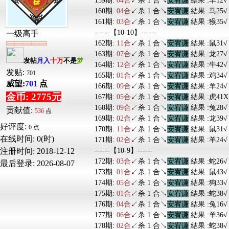
159期:
04合
↙杀 1 合↘
安宥谦
結果 :羊12√
160期:
04合
↙杀 1 合↘
安宥谦
結果 :马25√
161期:
03合
↙杀 1 合↘
安宥谦
結果 :猴35√
------【10-10】------
一级高手
162期:
11合
↙杀 1 合↘
安宥谦
結果 :鼠31√
163期:
07合
↙杀 1 合↘
安宥谦
結果 :龙27√
发帖
月入
十万
不是
梦
164期:
12合
↙杀 1 合↘
安宥谦
結果 :牛42√
发贴:
701
165期:
01合
↙杀 1 合↘
安宥谦
結果 :鸡34√
威望:
701
点
166期:
09合
↙杀 1 合↘
安宥谦
結果 :羊24√
金币: 2775元
167期:
05合
↙杀 1 合↘
安宥谦
結果 :虎41X
168期:
09合
↙杀 1 合↘
安宥谦
結果 :兔28√
贡献值:
536
点
169期:
02合
↙杀 1 合↘
安宥谦
結果 :龙39√
好评度:
0 点
170期:
11合
↙杀 1 合↘
安宥谦
結果 :鼠31√
在线时间: 0(时)
171期:
02合
↙杀 1 合↘
安宥谦
結果 :羊24√
------【10-9】------
注册时间:
2018-12-12
172期:
03合
↙杀 1 合↘
安宥谦
結果 :蛇26√
最后登录:
2026-08-07
173期:
01合
↙杀 1 合↘
安宥谦
結果 :鼠43√
174期:
05合
↙杀 1 合↘
安宥谦
結果 :狗33√
175期:
01合
↙杀 1 合↘
安宥谦
結果 :蛇38√
176期:
04合
↙杀 1 合↘
安宥谦
結果 :兔16√
177期:
06合
↙杀 1 合↘
安宥谦
結果 :羊36√
178期:
02合
↙杀 1 合↘
安宥谦
結果 :蛇38√