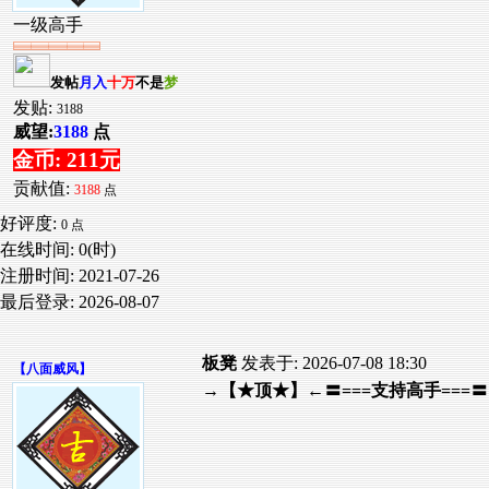
一级高手
发帖
月入
十万
不是
梦
发贴:
3188
威望:
3188
点
金币: 211元
贡献值:
3188
点
好评度:
0 点
在线时间: 0(时)
注册时间:
2021-07-26
最后登录:
2026-08-07
板凳
发表于: 2026-07-08 18:30
【
八面威风
】
→【★顶★】←〓===支持高手===