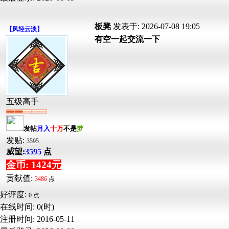
板凳
发表于: 2026-07-08 19:05
【
风轻云淡
】
有空一起交流一下
五级高手
发帖
月入
十万
不是
梦
发贴:
3595
威望:
3595
点
金币: 1424元
贡献值:
3486
点
好评度:
0 点
在线时间: 0(时)
注册时间:
2016-05-11