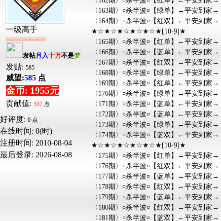
〈162期〉¤杀半波¤【红单】←平安到家→ 
〈163期〉¤杀半波¤【绿单】←平安到家→ 
〈164期〉¤杀半波¤【红双】←平安到家→ 
一级高手
★☆★☆★☆★☆★☆★[10-9]★
〈165期〉¤杀半波¤【红单】←平安到家→ 
〈166期〉¤杀半波¤【蓝单】←平安到家→ 
发帖
月入
十万
不是
梦
〈167期〉¤杀半波¤【红双】←平安到家→ 
发贴:
585
〈168期〉¤杀半波¤【绿单】←平安到家→ 
威望:
585
点
〈169期〉¤杀半波¤【红单】←平安到家→ 
金币: 1955元
〈170期〉¤杀半波¤【绿单】←平安到家→ 
贡献值:
〈171期〉¤杀半波¤【蓝单】←平安到家→ 
537
点
〈172期〉¤杀半波¤【蓝单】←平安到家→ 
好评度:
0 点
〈173期〉¤杀半波¤【绿单】←平安到家→ 
在线时间: 0(时)
〈174期〉¤杀半波¤【蓝双】←平安到家→ 
注册时间:
2010-08-04
★☆★☆★☆★☆★☆★[10-9]★
最后登录:
2026-08-08
〈175期〉¤杀半波¤【红单】←平安到家→ 
〈176期〉¤杀半波¤【红双】←平安到家→ 
〈177期〉¤杀半波¤【蓝单】←平安到家→ 
〈178期〉¤杀半波¤【红双】←平安到家→ 
〈179期〉¤杀半波¤【蓝单】←平安到家→ 
〈180期〉¤杀半波¤【红双】←平安到家→ 
〈181期〉¤杀半波¤【蓝双】←平安到家→ 