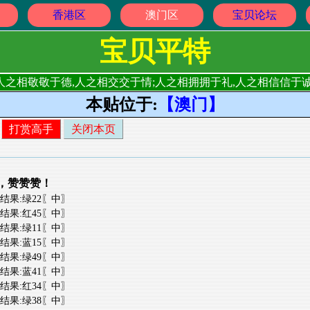
香港区
澳门区
宝贝论坛
宝贝平特
人之相敬敬于德,人之相交交于情;人之相拥拥于礼,人之相信信于诚
本贴位于:
【澳门】
打赏高手
关闭本页
波，赞赞赞！
结果:绿22〖中〗
结果:红45〖中〗
结果:绿11〖中〗
结果:蓝15〖中〗
结果:绿49〖中〗
结果:蓝41〖中〗
结果:红34〖中〗
结果:绿38〖中〗