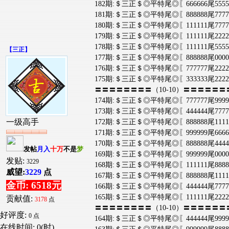
182期:＄三正＄◎平特尾◎〖666666尾5555
181期:＄三正＄◎平特尾◎〖888888尾777777
180期:＄三正＄◎平特尾◎〖111111尾7777
179期:＄三正＄◎平特尾◎〖111111尾22222
178期:＄三正＄◎平特尾◎〖111111尾5555
【
三正
】
177期:＄三正＄◎平特尾◎〖888888尾000000
176期:＄三正＄◎平特尾◎〖777777尾2222
175期:＄三正＄◎平特尾◎〖333333尾2222
〓〓〓〓〓〓〓〓（10-10）〓〓〓〓〓〓
174期:＄三正＄◎平特尾◎〖777777尾999999
173期:＄三正＄◎平特尾◎〖444444尾7777
一级高手
172期:＄三正＄◎平特尾◎〖888888尾1111
171期:＄三正＄◎平特尾◎〖999999尾666666
170期:＄三正＄◎平特尾◎〖888888尾4444
发帖
月入
十万
不是
梦
169期:＄三正＄◎平特尾◎〖999999尾000000
发贴:
3229
168期:＄三正＄◎平特尾◎〖111111尾8888
威望:
3229
点
167期:＄三正＄◎平特尾◎〖888888尾11111
金币: 6518元
166期:＄三正＄◎平特尾◎〖444444尾7777
165期:＄三正＄◎平特尾◎〖111111尾2222
贡献值:
3178
点
〓〓〓〓〓〓〓〓（10-10）〓〓〓〓〓〓
好评度:
0 点
164期:＄三正＄◎平特尾◎〖444444尾9999
在线时间: 0(时)