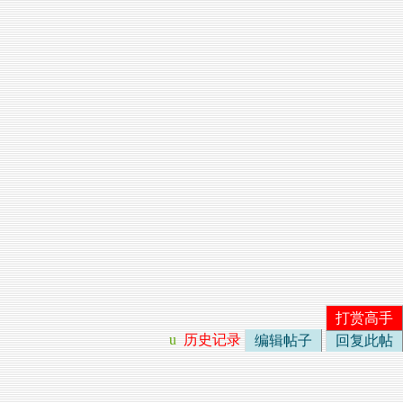
打赏高手
u
历史记录
编辑帖子
回复此帖