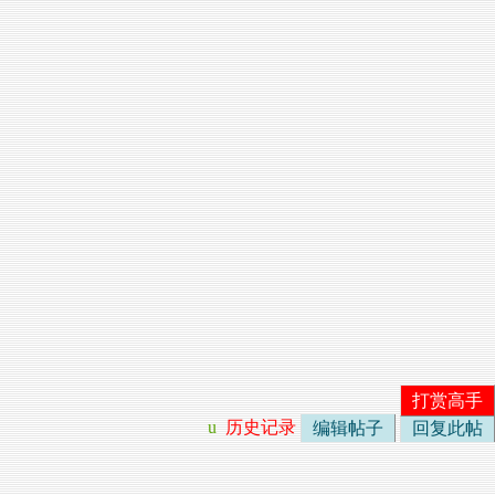
打赏高手
u
历史记录
编辑帖子
回复此帖