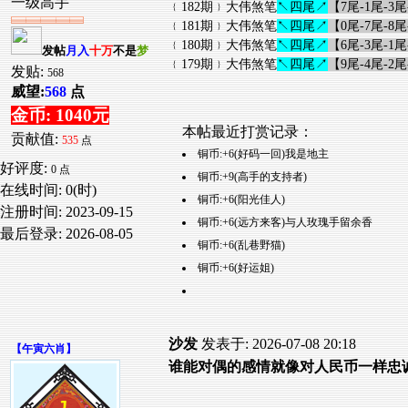
一级高手
﹛182期﹜大伟煞笔
↖四尾↗
【7尾-1尾-3尾
﹛181期﹜大伟煞笔
↖四尾↗
【0尾-7尾-8尾
﹛180期﹜大伟煞笔
↖四尾↗
【6尾-3尾-1尾
发帖
月入
十万
不是
梦
﹛179期﹜大伟煞笔
↖四尾↗
【9尾-4尾-2尾
发贴:
568
威望:
568
点
金币: 1040元
本帖最近打赏记录：
贡献值:
535
点
铜币:+6(好码一回)我是地主
好评度:
0 点
铜币:+9(高手的支持者)
在线时间: 0(时)
铜币:+6(阳光佳人)
注册时间:
2023-09-15
铜币:+6(远方来客)与人玫瑰手留余香
最后登录:
2026-08-05
铜币:+6(乱巷野猫)
铜币:+6(好运姐)
沙发
发表于: 2026-07-08 20:18
【
午寅六肖
】
谁能对偶的感情就像对人民币一样忠