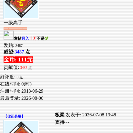
一级高手
发帖
月入
十万
不是
梦
发贴:
3487
威望:
3487
点
金币: 111元
贡献值:
3487
点
好评度:
0 点
在线时间: 0(时)
注册时间:
2013-06-29
最后登录:
2026-08-06
板凳
发表于: 2026-07-08 19:48
【
你还是要
】
支持~~