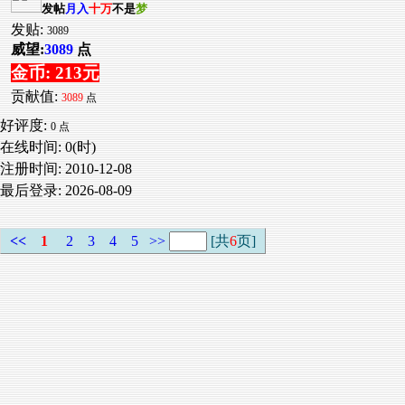
发帖
月入
十万
不是
梦
发贴:
3089
威望:
3089
点
金币: 213元
贡献值:
3089
点
好评度:
0 点
在线时间: 0(时)
注册时间:
2010-12-08
最后登录:
2026-08-09
<<
1
2
3
4
5
>>
[共
6
页]