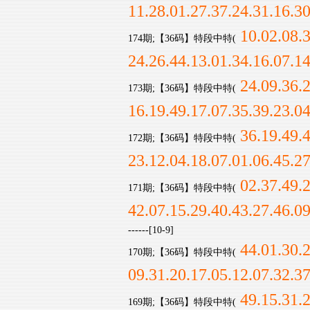
11.28.01.27.37.24.31.16.3
10.02.08.3
174期;【36码】特段中特(
24.26.44.13.01.34.16.07.1
24.09.36.2
173期;【36码】特段中特(
16.19.49.17.07.35.39.23.0
36.19.49.4
172期;【36码】特段中特(
23.12.04.18.07.01.06.45.2
02.37.49.2
171期;【36码】特段中特(
42.07.15.29.40.43.27.46.0
------[10-9]
44.01.30.2
170期;【36码】特段中特(
09.31.20.17.05.12.07.32.3
49.15.31.2
169期;【36码】特段中特(