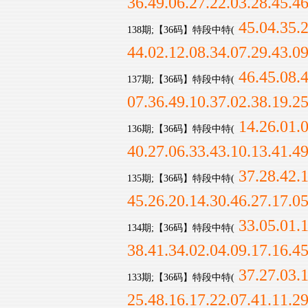
36.49.06.27.22.03.28.45.4
45.04.35.2
138期;【36码】特段中特(
44.02.12.08.34.07.29.43.0
46.45.08.4
137期;【36码】特段中特(
07.36.49.10.37.02.38.19.2
14.26.01.0
136期;【36码】特段中特(
40.27.06.33.43.10.13.41.4
37.28.42.1
135期;【36码】特段中特(
45.26.20.14.30.46.27.17.0
33.05.01.1
134期;【36码】特段中特(
38.41.34.02.04.09.17.16.4
37.27.03.1
133期;【36码】特段中特(
25.48.16.17.22.07.41.11.2