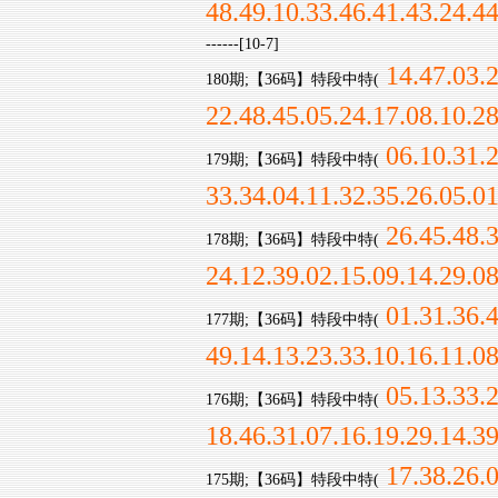
48.49.10.33.46.41.43.24.4
------[10-7]
14.47.03.2
180期;【36码】特段中特(
22.48.45.05.24.17.08.10.2
06.10.31.2
179期;【36码】特段中特(
33.34.04.11.32.35.26.05.0
26.45.48.3
178期;【36码】特段中特(
24.12.39.02.15.09.14.29.0
01.31.36.4
177期;【36码】特段中特(
49.14.13.23.33.10.16.11.0
05.13.33.2
176期;【36码】特段中特(
18.46.31.07.16.19.29.14.3
17.38.26.0
175期;【36码】特段中特(