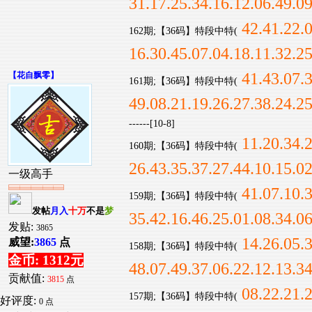
31.17.25.34.16.12.06.49.0
42.41.22.0
162期;【36码】特段中特(
16.30.45.07.04.18.11.32.2
41.43.07.3
【
花自飘零
】
161期;【36码】特段中特(
49.08.21.19.26.27.38.24.2
------[10-8]
11.20.34.2
160期;【36码】特段中特(
26.43.35.37.27.44.10.15.0
一级高手
41.07.10.3
159期;【36码】特段中特(
发帖
月入
十万
不是
梦
35.42.16.46.25.01.08.34.0
发贴:
3865
14.26.05.3
威望:
3865
点
158期;【36码】特段中特(
金币: 1312元
48.07.49.37.06.22.12.13.3
贡献值:
3815
点
08.22.21.2
157期;【36码】特段中特(
好评度:
0 点