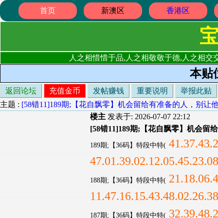
首页
新澳区
香港区
人之相惜惜于品,人之相敬敬于德,人之相交交
本贴
返回论坛
充值金币
发帖赚钱
重要说明
举报此贴
主题 :
[58错11]189期;【花自飘零】机会留给有准备的人，别
楼主
发表于: 2026-07-07 22:12
[58错11]189期;【花自飘零】机
41.37.43.2
189期;【36码】特段中特(
47.01.39.02.12.05.45.23.0
21.18.06.4
188期;【36码】特段中特(
11.47.16.15.43.48.02.26.3
32.39.48.2
187期;【36码】特段中特(