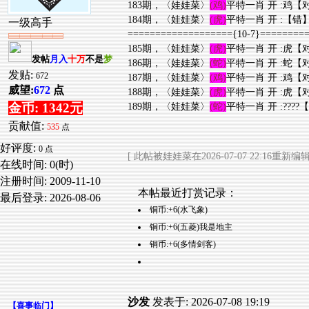
183期，〈娃娃菜〉
(鸡)
平特一肖 开 :鸡【
184期，〈娃娃菜〉
(虎)
平特一肖 开 :【错
一级高手
==================={10-7}========
185期，〈娃娃菜〉
(虎)
平特一肖 开 :虎【
发帖
月入
十万
不是
梦
186期，〈娃娃菜〉
(蛇)
平特一肖 开 :蛇【
发贴:
672
187期，〈娃娃菜〉
(鸡)
平特一肖 开 :鸡【
威望:
672
点
188期，〈娃娃菜〉
(虎)
平特一肖 开 :虎【
金币: 1342元
189期，〈娃娃菜〉
(蛇)
平特一肖 开 :????
贡献值:
535
点
好评度:
0 点
[ 此帖被娃娃菜在2026-07-07 22:16重新编辑
在线时间: 0(时)
注册时间:
2009-11-10
本帖最近打赏记录：
最后登录:
2026-08-06
铜币:+6(水飞象)
铜币:+6(五菱)我是地主
铜币:+6(多情剑客)
沙发
发表于: 2026-07-08 19:19
【
喜事临门
】