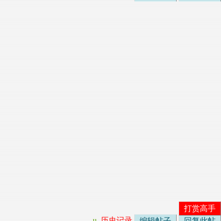
打赏高手
u
历史记录
编辑帖子
回复此帖