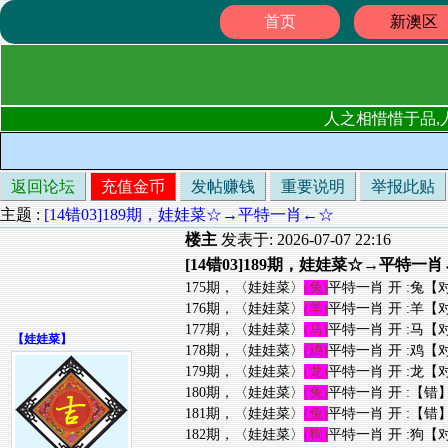
首页
新澳区
人之相惜惜于品,
返回论坛
充值金币
发帖赚钱
重要说明
举报此贴
主题 :
[14错03]189期，娃娃菜☆→平特一肖←☆
楼主
发表于: 2026-07-07 22:16
[14错03]189期，娃娃菜☆→平特一
175期，〈娃娃菜〉
(兔)
平特一肖 开 :兔【
176期，〈娃娃菜〉
(羊)
平特一肖 开 :羊【
177期，〈娃娃菜〉
(马)
平特一肖 开 :马【
【
娃娃菜
】
178期，〈娃娃菜〉
(鸡)
平特一肖 开 :鸡【
179期，〈娃娃菜〉
(龙)
平特一肖 开 :龙【
180期，〈娃娃菜〉
(兔)
平特一肖 开 :【错
181期，〈娃娃菜〉
(兔)
平特一肖 开 :【错
182期，〈娃娃菜〉
(狗)
平特一肖 开 :狗【