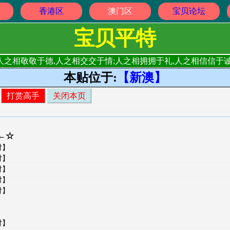
香港区
澳门区
宝贝论坛
宝贝平特
人之相敬敬于德,人之相交交于情;人之相拥拥于礼,人之相信信于诚
本贴位于:
【新澳】
打赏高手
关闭本页
肖←☆
对】
对】
对】
对】
对】
】
】
对】