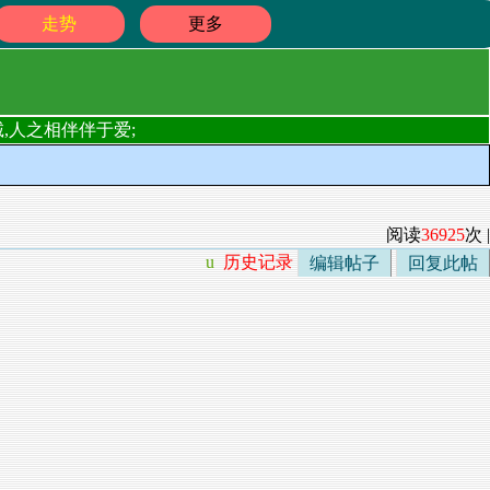
走势
更多
,人之相伴伴于爱;
阅读
36925
次 |
u
历史记录
编辑帖子
回复此帖