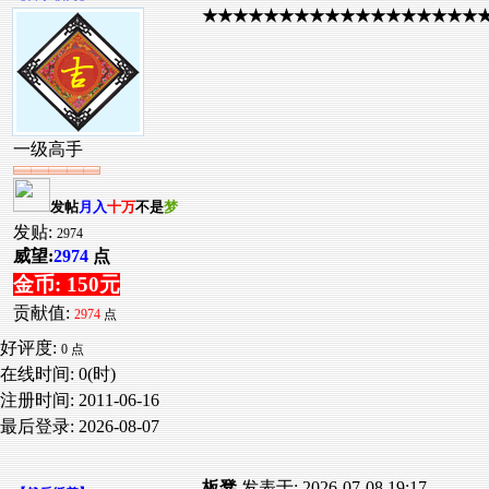
★★★★★★★★★★★★★★★★★★
一级高手
发帖
月入
十万
不是
梦
发贴:
2974
威望:
2974
点
金币: 150元
贡献值:
2974
点
好评度:
0 点
在线时间: 0(时)
注册时间:
2011-06-16
最后登录:
2026-08-07
板凳
发表于: 2026-07-08 19:17