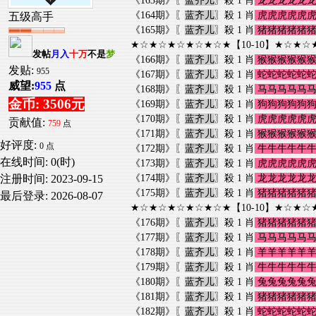
《163期》〖
蓝齐儿
〗殺 1 肖
龙龙龙龙龙
《164期》〖
蓝齐儿
〗殺 1 肖
虎虎虎虎虎
五级高手
《165期》〖
蓝齐儿
〗殺 1 肖
猪猪猪猪猪
★☆★☆★☆★☆★☆★【10-10】★☆★
发帖
月入
十万
不是
梦
《166期》〖
蓝齐儿
〗殺 1 肖
猴猴猴猴猴
发贴:
955
《167期》〖
蓝齐儿
〗殺 1 肖
蛇蛇蛇蛇蛇
威望:
955
点
《168期》〖
蓝齐儿
〗殺 1 肖
马马马马马
金币: 3506元
《169期》〖
蓝齐儿
〗殺 1 肖
狗狗狗狗狗
《170期》〖
蓝齐儿
〗殺 1 肖
虎虎虎虎虎
贡献值:
759
点
《171期》〖
蓝齐儿
〗殺 1 肖
猴猴猴猴猴
好评度:
0 点
《172期》〖
蓝齐儿
〗殺 1 肖
牛牛牛牛牛
在线时间: 0(时)
《173期》〖
蓝齐儿
〗殺 1 肖
虎虎虎虎虎
《174期》〖
蓝齐儿
〗殺 1 肖
龙龙龙龙龙
注册时间:
2023-09-15
《175期》〖
蓝齐儿
〗殺 1 肖
猪猪猪猪猪
最后登录:
2026-08-07
★☆★☆★☆★☆★☆★【10-10】★☆★
《176期》〖
蓝齐儿
〗殺 1 肖
猪猪猪猪猪
《177期》〖
蓝齐儿
〗殺 1 肖
马马马马马
《178期》〖
蓝齐儿
〗殺 1 肖
羊羊羊羊羊
《179期》〖
蓝齐儿
〗殺 1 肖
牛牛牛牛牛
《180期》〖
蓝齐儿
〗殺 1 肖
兔兔兔兔兔
《181期》〖
蓝齐儿
〗殺 1 肖
猪猪猪猪猪
《182期》〖
蓝齐儿
〗殺 1 肖
蛇蛇蛇蛇蛇