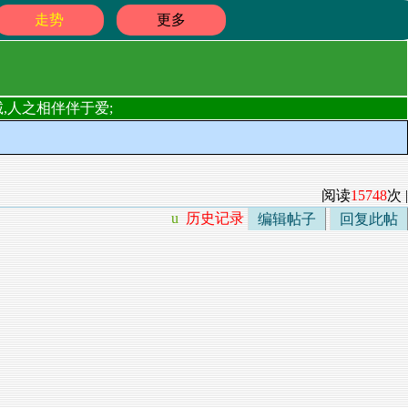
走势
更多
,人之相伴伴于爱;
阅读
15748
次 |
u
历史记录
编辑帖子
回复此帖