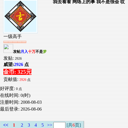
我去看看 网络上的事 我不是很会 哎
一级高手
发帖
月入
十万
不是
梦
发贴:
2926
威望:
2926
点
金币: 325元
贡献值:
2926
点
好评度:
0 点
在线时间: 0(时)
注册时间:
2008-08-03
最后登录:
2026-08-06
<<
1
2
3
4
5
>>
[共
6
页]