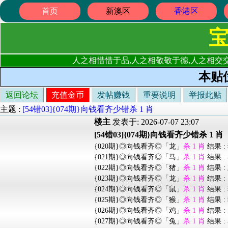
首页
新澳区
香港区
人之相惜惜于品,人之相敬敬于德,人之相交交
本贴
返回论坛
充值金币
发帖赚钱
重要说明
举报此贴
主题 :
[54错03]{074期}向钱看齐少错杀 1 肖
楼主
发表于: 2026-07-07 23:07
[54错03]{074期}向钱看齐少错杀 1 肖
{020期}◎向钱看齐◎「龙」
杀 1 肖
结果 : 
{021期}◎向钱看齐◎「马」
杀 1 肖
结果 : 
{022期}◎向钱看齐◎「猪」
杀 1 肖
结果 : 
{023期}◎向钱看齐◎「龙」
杀 1 肖
结果 : 
{024期}◎向钱看齐◎「鼠」
杀 1 肖
结果 : 
{025期}◎向钱看齐◎「猴」
杀 1 肖
结果 :
{026期}◎向钱看齐◎「鸡」
杀 1 肖
结果 : 
{027期}◎向钱看齐◎「兔」
杀 1 肖
结果 : 