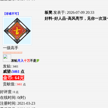
板凳
发表于: 2026-07-09 20:33
【
非谁不可
】
好料~好人品~高风亮节，见你一次顶
一级高手
发帖
月入
十万
不是
梦
发贴:
3461
威望:
3461
点
金币: 64元
贡献值:
3461
点
好评度:
0 点
在线时间: 0(时)
注册时间:
2021-03-23