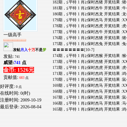
182期，≦平特 1 肖≧保时杰猪 开奖结果 :猪√
181期，≦平特 1 肖≧保时杰牛 开奖结果 :牛√
180期，≦平特 1 肖≧保时杰龙 开奖结果 :龙√
179期，≦平特 1 肖≧保时杰马 开奖结果 :X
178期，≦平特 1 肖≧保时杰虎 开奖结果 :虎√
177期，≦平特 1 肖≧保时杰牛 开奖结果 :X
一级高手
176期，≦平特 1 肖≧保时杰猪 开奖结果 :猪√
175期，≦平特 1 肖≧保时杰兔 开奖结果 :兔√
〓〓〓〓〓〓〓〓[10-7]
发帖
月入
十万
不是
梦
174期，≦平特 1 肖≧保时杰猴 开奖结果 :猴√
发贴:
741
173期，≦平特 1 肖≧保时杰猪 开奖结果 :X
威望:
741
点
172期，≦平特 1 肖≧保时杰虎 开奖结果 :虎√
金币: 1526元
171期，≦平特 1 肖≧保时杰鸡 开奖结果 :鸡√
贡献值:
683
点
170期，≦平特 1 肖≧保时杰鼠 开奖结果 :鼠√
169期，≦平特 1 肖≧保时杰马 开奖结果 :X
好评度:
0 点
168期，≦平特 1 肖≧保时杰马 开奖结果 :X
在线时间: 0(时)
167期，≦平特 1 肖≧保时杰鼠 开奖结果 :鼠√
注册时间:
2009-10-19
166期，≦平特 1 肖≧保时杰马 开奖结果 :马√
最后登录:
2026-08-04
165期，≦平特 1 肖≧保时杰鸡 开奖结果 :鸡√