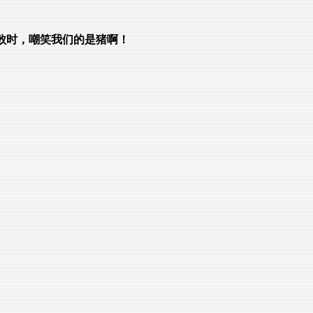
败时，嘲笑我们的是猪啊！