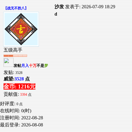
沙发
发表于: 2026-07-09 18:29
【
战无不胜八
】
d
五级高手
发帖
月入
十万
不是
梦
发贴:
3528
威望:
3528
点
金币: 1216元
贡献值:
3394
点
好评度:
0 点
在线时间: 0(时)
注册时间:
2022-08-28
最后登录:
2026-08-08