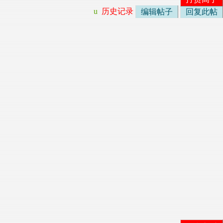
u
历史记录
编辑帖子
回复此帖