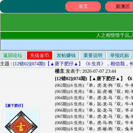
首页
新澳区
人之相惜惜于品,
返回论坛
充值金币
发帖赚钱
重要说明
举报此贴
主题 :
[12错02](074期)【▲唐下肥仔▲】《6 生肖》，相信我
楼主
发表于: 2026-07-07 23:44
[12错02](074期)【▲唐下肥仔▲
(062期)≦6 生肖≧『单』虎-龙-狗『双』牛
(063期)≦6 生肖≧『单』鼠-虎-猴『双』蛇
(064期)≦6 生肖≧『单』虎-龙-马『双』牛
(065期)≦6 生肖≧『单』鼠-龙-马『双』牛
【
唐下肥仔
】
(066期)≦6 生肖≧『单』鼠-龙-马『双』羊
(067期)≦6 生肖≧『单』虎-龙-马『双』兔
(068期)≦6 生肖≧『单』虎-马-狗『双』牛
(069期)≦6 生肖≧『单』虎-猴-狗『双』兔