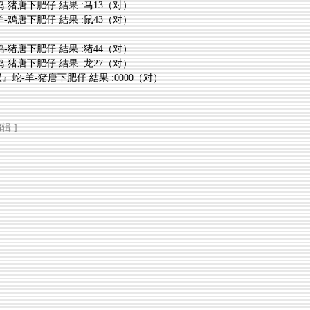
-鸡-猪唐下肥仔 結果 :马13（对）
-羊-鸡唐下肥仔 結果 :鼠43（对）
-鸡-猪唐下肥仔 結果 :猪44（对）
-鸡-猪唐下肥仔 結果 :龙27（对）
狗『双』蛇-羊-猪唐下肥仔 結果 :0000（对）
辑 ]