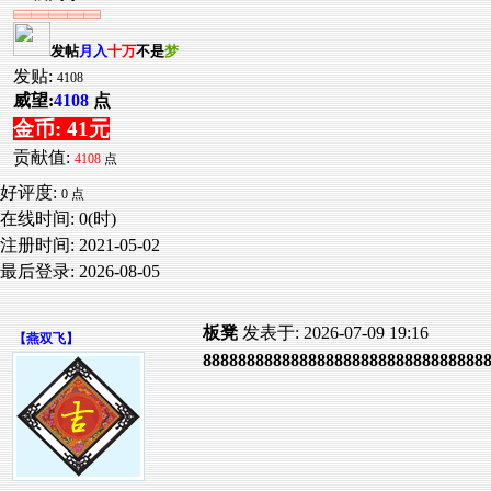
发帖
月入
十万
不是
梦
发贴:
4108
威望:
4108
点
金币: 41元
贡献值:
4108
点
好评度:
0 点
在线时间: 0(时)
注册时间:
2021-05-02
最后登录:
2026-08-05
板凳
发表于: 2026-07-09 19:16
【
燕双飞
】
88888888888888888888888888888888