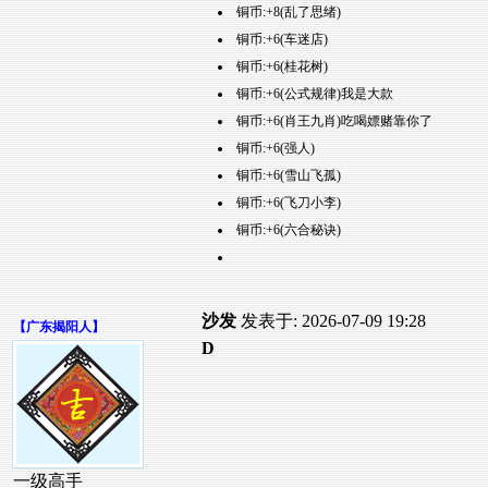
铜币:+8(乱了思绪)
铜币:+6(车迷店)
铜币:+6(桂花树)
铜币:+6(公式规律)我是大款
铜币:+6(肖王九肖)吃喝嫖赌靠你了
铜币:+6(强人)
铜币:+6(雪山飞孤)
铜币:+6(飞刀小李)
铜币:+6(六合秘诀)
沙发
发表于: 2026-07-09 19:28
【
广东揭阳人
】
D
一级高手