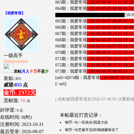
063期：我爱常瑛
（02 05 09 10 11 12 16 18 
064期：我爱常瑛
（01 03 05 07 09 10 11 16 
【
我爱常瑛
】
▇▇▇▇▇▇▇▇▇▇▇▇▇▇▇▇▇▇▇▇▇[10-9
065期：我爱常瑛
（02 03 04 07 08 09 12 13 
066期：我爱常瑛
（02 03 04 05 06 07 08 09 
067期：我爱常瑛
（05 06 08 09 10 11 13 15 
068期：我爱常瑛
（02 04 06 07 10 12 13 14 
069期：我爱常瑛
（01 02 03 06 07 09 11 12 
070期：我爱常瑛
（02 08 10 11 12 13 15 16 
一级高手
071期：我爱常瑛
（01 03 07 08 10 12 16 17 
072期：我爱常瑛
（01 02 06 08 12 13 14 16 
073期：我爱常瑛
（03 04 06 07 08 09 13 17 
发帖
月入
十万
不是
梦
[sell=4]074期：我爱常瑛
（01 04 07 10 11 12
发贴:
855
[/ sell]
威望:
855
点
金币: 2372元
[ 此帖被我爱常瑛在2026-07-08 01:16重新编
贡献值:
735
点
好评度:
0 点
本帖最近打赏记录：
在线时间: 0(时)
铜币:+6(一应俱全)我是大款
注册时间:
2023-10-31
铜币:+8(芝麻开花)吃喝嫖赌靠你了
最后登录:
2026-08-07