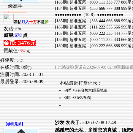
[183期]:超准五尾 （000 111 333 777 888
一级高手
[184期]:超准五尾 （333 666 777 888 999
●●●●●●●●●●●（10-8）●●●●●●●●●●●
[185期]:超准五尾 （333 444 666 888 999
发帖
月入
十万
不是
梦
[186期]:超准五尾 （111 222 555 666 999
发贴:
678
[187期]:超准五尾 （000 222 333 444 777
威望:
678
点
[188期]:超准五尾 （000 111 222 333 666
金币: 3476元
[189期]:超准五尾 （000 222 666 888 999
贡献值:
552
点
好评度:
0 点
在线时间: 0(时)
[ 此帖被弥足诺在2026-07-08 02:40重新编辑
注册时间:
2023-11-01
最后登录:
2026-08-09
本帖最近打赏记录：
铜币:+6(有容奶大)我是地主
铜币:+31(钻石绣)
沙发
发表于: 2026-07-08 17:48
【
柳州兄弟
】
感谢您的无私，多谢您的真诚，顶您