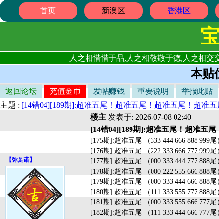
首页
新澳区
香港区
人之相惜惜于品,人之相敬敬于德,人之相交交
本贴
返回论坛
充值金币
发帖赚钱
重要说明
举报此贴
主题 :
[14错04][189期]:超准五尾！超准五尾！超准五尾！超
楼主
发表于: 2026-07-08 02:40
[14错04][189期]:超准五尾！
[175期]:超准五尾 （333 444 666 888 999
[176期]:超准五尾 （222 333 666 777 999
【
弥足诺
】
[177期]:超准五尾 （000 333 444 777 888
[178期]:超准五尾 （000 222 555 666 888
[179期]:超准五尾 （000 333 444 666 888
[180期]:超准五尾 （111 333 555 777 888
[181期]:超准五尾 （000 333 555 666 777
[182期]:超准五尾 （111 333 444 666 777