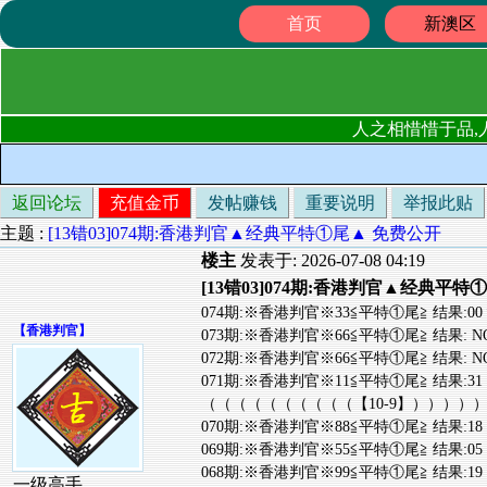
首页
新澳区
人之相惜惜于品,
返回论坛
充值金币
发帖赚钱
重要说明
举报此贴
主题 :
[13错03]074期:香港判官▲经典平特①尾▲ 免费公开
楼主
发表于: 2026-07-08 04:19
[13错03]074期:香港判官▲经典平特
074期:※香港判官※33≦平特①尾≧ 结果:00
【
香港判官
】
073期:※香港判官※66≦平特①尾≧ 结果: N
072期:※香港判官※66≦平特①尾≧ 结果: N
071期:※香港判官※11≦平特①尾≧ 结果:31 
（（（（（（（（（（【10-9】））））
070期:※香港判官※88≦平特①尾≧ 结果:18 
069期:※香港判官※55≦平特①尾≧ 结果:05 3
068期:※香港判官※99≦平特①尾≧ 结果:19 2
一级高手