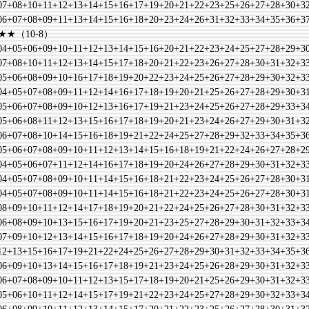
07+08+10+11+12+13+14+15+16+17+19+20+21+22+23+25+26+27+28+30+
06+07+08+09+11+13+14+15+16+18+20+23+24+26+31+32+33+34+35+36+
★（10-8）
04+05+06+09+10+11+12+13+14+15+16+20+21+22+23+24+25+27+28+29+
07+08+10+11+12+13+14+15+17+18+20+21+22+23+26+27+28+30+31+32+
05+06+08+09+10+16+17+18+19+20+22+23+24+25+26+27+28+29+30+32+
04+05+07+08+09+11+12+14+16+17+18+19+20+21+25+26+27+28+29+30+
05+06+07+08+09+10+12+13+16+17+19+21+23+24+25+26+27+28+29+33+
05+06+08+11+12+13+15+16+17+18+19+20+21+23+24+26+27+29+30+31+
06+07+08+10+14+15+16+18+19+21+22+24+25+27+28+29+32+33+34+35+
05+06+07+08+09+10+11+12+13+14+15+16+18+19+21+22+24+26+27+28+
04+05+06+07+11+12+14+16+17+18+19+20+24+26+27+28+29+30+31+32+
04+05+07+08+09+10+11+14+15+16+18+21+22+23+24+25+26+27+28+30+
04+05+07+08+09+10+11+14+15+16+18+21+22+23+24+25+26+27+28+30+
08+09+10+11+12+14+17+18+19+20+21+22+24+25+26+27+28+30+31+32+
06+08+09+10+13+15+16+17+19+20+21+23+25+27+28+29+30+31+32+33+
07+09+10+12+13+14+15+16+17+18+19+20+24+26+27+28+29+30+31+32+
12+13+15+16+17+19+21+22+24+25+26+27+28+29+30+31+32+33+34+35+
06+09+10+13+14+15+16+17+18+19+21+23+24+25+26+28+29+30+31+32+
06+07+08+09+10+11+12+13+15+17+18+19+20+21+25+26+29+30+31+32+
05+06+10+11+12+14+15+17+19+21+22+23+24+25+27+28+29+30+32+33+