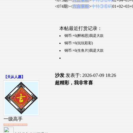
<073期><
六合掌柜
>
中特③⑥码
02+04+05+
<074期><
六合掌柜
>
中特③⑥码
01+02+03+
本帖最近打赏记录：
铜币:+6(醉相思)我是大款
铜币:+6(玩玩彩彩)
铜币:+6(生鱼片)我是大款
沙发
发表于: 2026-07-09 18:26
【
天从人愿
】
超精彩，我非常喜
一级高手