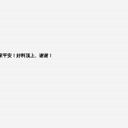
家平安！好料顶上、谢谢！