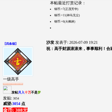
本帖最近打赏记录：
铜币:+7(正茂芳华)
铜币:+11(神马无尘)
铜币:+6(火枫林)
沙发
发表于: 2026-07-09 19:21
【
四条烟
】
祝：高手财源滚滚来，事事顺利！合
一级高手
发帖
月入
十万
不是
梦
发贴:
3054
威望:
3054
点
金币: 308元