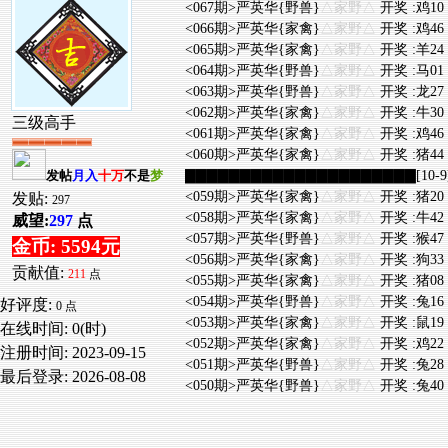
<067期>严英华{野兽}
△家野△
开奖 :鸡10
<066期>严英华{家禽}
△家野△
开奖 :鸡46
<065期>严英华{家禽}
△家野△
开奖 :羊24
<064期>严英华{野兽}
△家野△
开奖 :马01
<063期>严英华{野兽}
△家野△
开奖 :龙27
<062期>严英华{家禽}
△家野△
开奖 :牛30
三级高手
<061期>严英华{家禽}
△家野△
开奖 :鸡46
<060期>严英华{家禽}
△家野△
开奖 :猪44
▇▇▇▇▇▇▇▇▇▇▇▇▇▇▇▇▇▇▇▇▇[10-9
发帖
月入
十万
不是
梦
<059期>严英华{家禽}
△家野△
开奖 :猪20
发贴:
297
<058期>严英华{家禽}
△家野△
开奖 :牛42
威望:
297
点
<057期>严英华{野兽}
△家野△
开奖 :猴47
金币: 5594元
<056期>严英华{家禽}
△家野△
开奖 :狗33
贡献值:
211
点
<055期>严英华{家禽}
△家野△
开奖 :猪08
<054期>严英华{野兽}
△家野△
开奖 :兔16
好评度:
0 点
<053期>严英华{家禽}
△家野△
开奖 :鼠19
在线时间: 0(时)
<052期>严英华{家禽}
△家野△
开奖 :鸡22
注册时间:
2023-09-15
<051期>严英华{野兽}
△家野△
开奖 :兔28
最后登录:
2026-08-08
<050期>严英华{野兽}
△家野△
开奖 :兔40