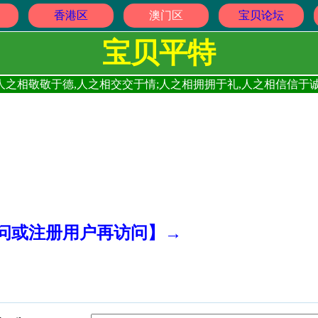
香港区
澳门区
宝贝论坛
宝贝平特
人之相敬敬于德,人之相交交于情;人之相拥拥于礼,人之相信信于诚
访问或注册用户再访问】→