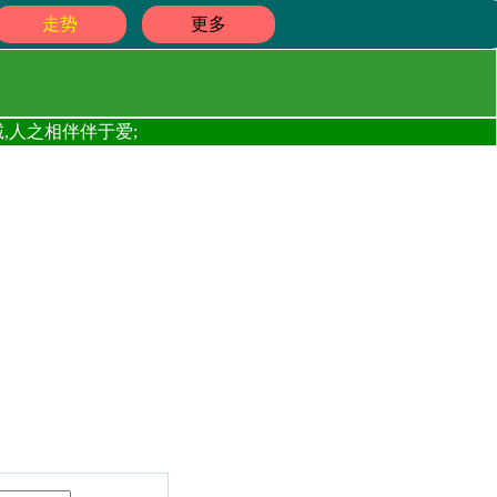
走势
更多
,人之相伴伴于爱;