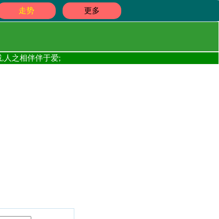
走势
更多
,人之相伴伴于爱;