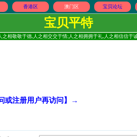
香港区
澳门区
宝贝论坛
宝贝平特
人之相敬敬于德,人之相交交于情;人之相拥拥于礼,人之相信信于诚
访问或注册用户再访问】→