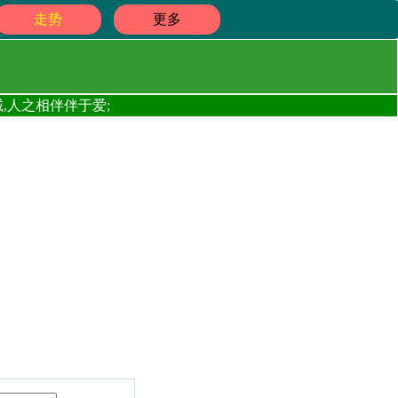
走势
更多
,人之相伴伴于爱;