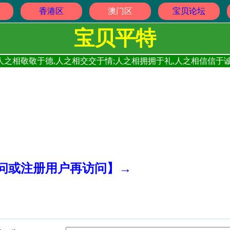
香港区
澳门区
宝贝论坛
宝贝平特
人之相敬敬于德,人之相交交于情;人之相拥拥于礼,人之相信信于诚
访问或注册用户再访问】→