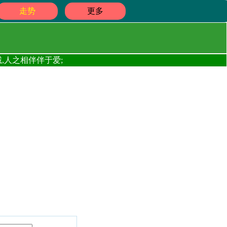
走势
更多
,人之相伴伴于爱;