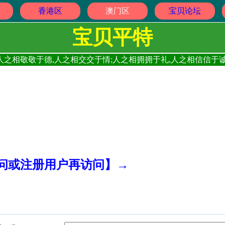
香港区
澳门区
宝贝论坛
宝贝平特
人之相敬敬于德,人之相交交于情;人之相拥拥于礼,人之相信信于诚
访问或注册用户再访问】→