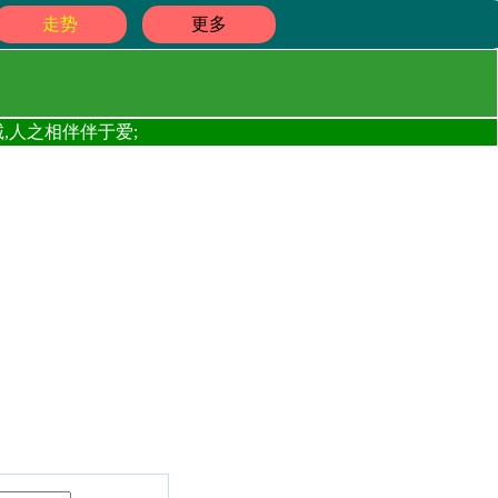
走势
更多
,人之相伴伴于爱;