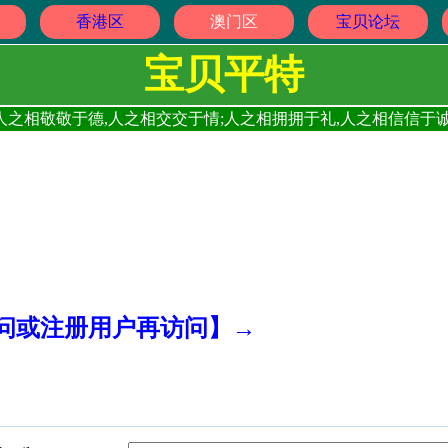
香港区
澳门区
宝贝论坛
宝贝平特
人之相敬敬于德,人之相交交于情;人之相拥拥于礼,人之相信信于诚
访问或注册用户再访问】→