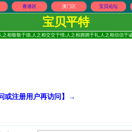
香港区
澳门区
宝贝论坛
宝贝平特
人之相敬敬于德,人之相交交于情;人之相拥拥于礼,人之相信信于诚
访问或注册用户再访问】→