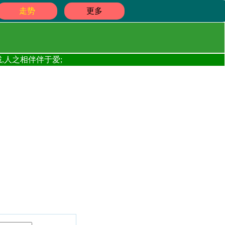
走势
更多
,人之相伴伴于爱;