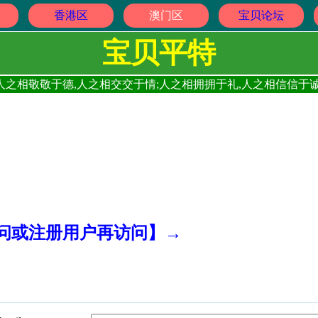
香港区
澳门区
宝贝论坛
宝贝平特
人之相敬敬于德,人之相交交于情;人之相拥拥于礼,人之相信信于诚
访问或注册用户再访问】→