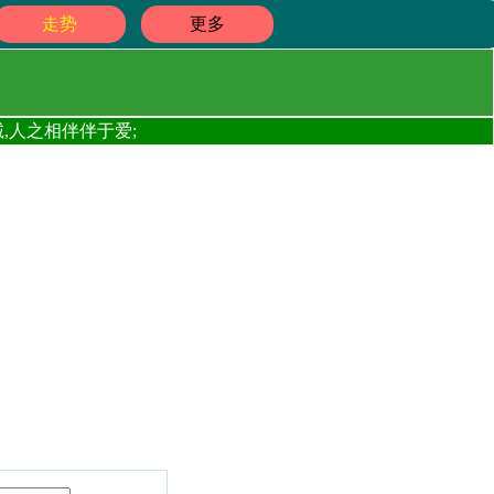
走势
更多
,人之相伴伴于爱;