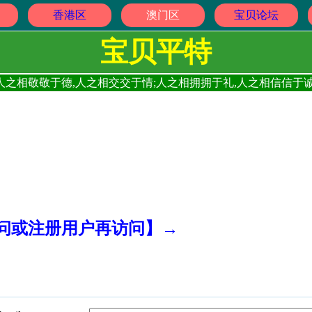
香港区
澳门区
宝贝论坛
宝贝平特
人之相敬敬于德,人之相交交于情;人之相拥拥于礼,人之相信信于诚
访问或注册用户再访问】→