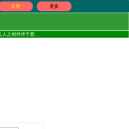
走势
更多
,人之相伴伴于爱;