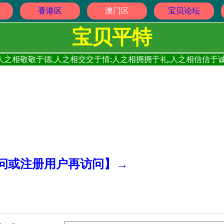
香港区
澳门区
宝贝论坛
宝贝平特
人之相敬敬于德,人之相交交于情;人之相拥拥于礼,人之相信信于诚
访问或注册用户再访问】→