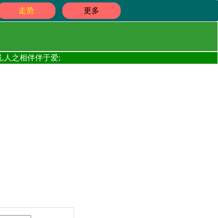
走势
更多
,人之相伴伴于爱;