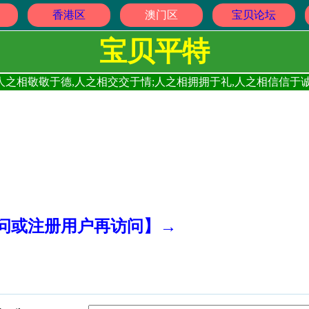
香港区
澳门区
宝贝论坛
宝贝平特
人之相敬敬于德,人之相交交于情;人之相拥拥于礼,人之相信信于诚
访问或注册用户再访问】→