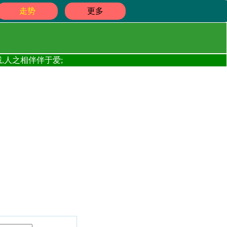
走势
更多
,人之相伴伴于爱;