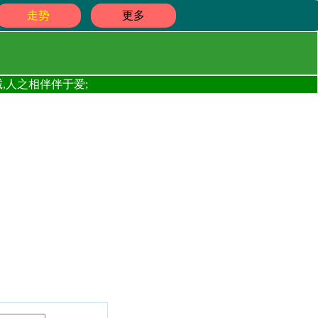
走势
更多
,人之相伴伴于爱;