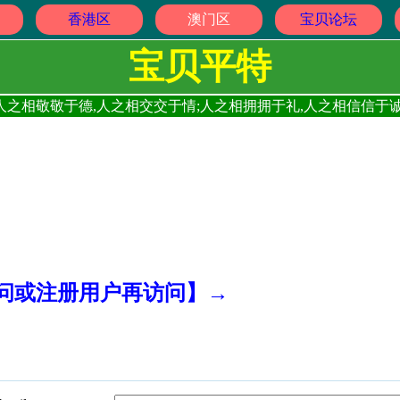
香港区
澳门区
宝贝论坛
宝贝平特
人之相敬敬于德,人之相交交于情;人之相拥拥于礼,人之相信信于诚
访问或注册用户再访问】→