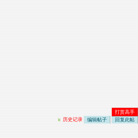
打赏高手
u
历史记录
编辑帖子
回复此帖