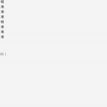
 错
 准
 准
 准
 错
 准
 准
 准
辑 ]