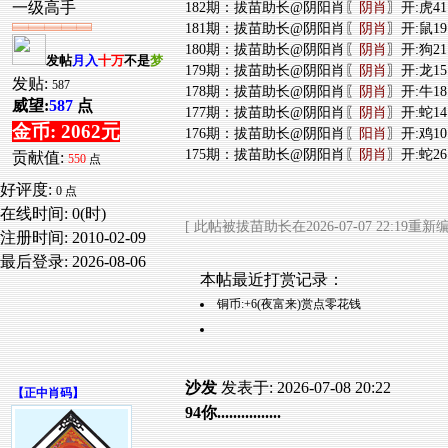
一级高手
182期：拔苗助长@阴阳肖〖
阴肖
〗开:虎41
181期：拔苗助长@阴阳肖〖
阴肖
〗开:鼠19
180期：拔苗助长@阴阳肖〖
阴肖
〗开:狗21
发帖
月入
十万
不是
梦
179期：拔苗助长@阴阳肖〖
阴肖
〗开:龙15
发贴:
587
178期：拔苗助长@阴阳肖〖
阴肖
〗开:牛18
威望:
587
点
177期：拔苗助长@阴阳肖〖
阴肖
〗开:蛇14
金币: 2062元
176期：拔苗助长@阴阳肖〖
阳肖
〗开:鸡10
175期：拔苗助长@阴阳肖〖
阴肖
〗开:蛇26
贡献值:
550
点
好评度:
0 点
在线时间: 0(时)
[ 此帖被拔苗助长在2026-07-07 22:19重新编
注册时间:
2010-02-09
最后登录:
2026-08-06
本帖最近打赏记录：
铜币:+6(夜富来)赏点零花钱
沙发
发表于: 2026-07-08 20:22
【
正中肖码
】
94你................