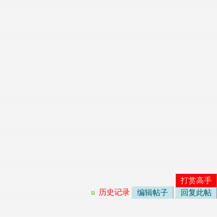
打赏高手
u
历史记录
编辑帖子
回复此帖