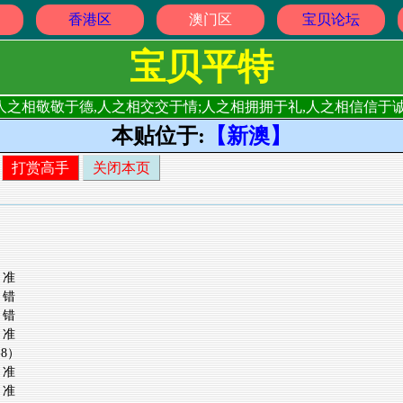
香港区
澳门区
宝贝论坛
宝贝平特
人之相敬敬于德,人之相交交于情;人之相拥拥于礼,人之相信信于诚
本贴位于:
【新澳】
打赏高手
关闭本页
 准
 错
 错
 准
-8）
 准
 准